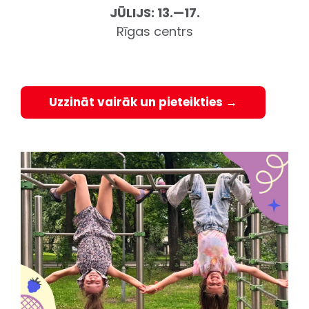
JŪLIJS:
13.—17.
Rīgas centrs
Uzzināt vairāk un pieteikties →