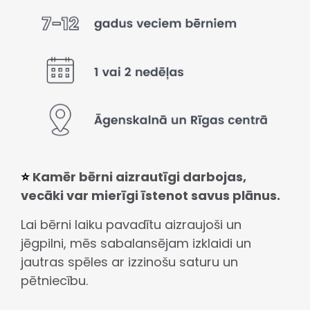
⭐
Kamēr bērni aizrautīgi darbojas,
vecāki var mierīgi īstenot savus plānus.
Lai bērni laiku pavadītu aizraujoši un
jēgpilni, mēs sabalansējam izklaidi un
jautras spēles ar izzinošu saturu un
pētniecību.