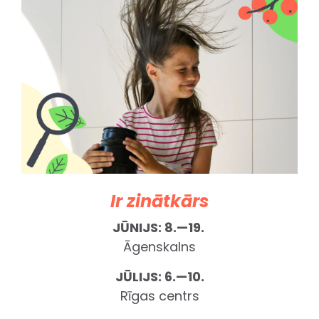
Ir zinātkārs
JŪNIJS:
8.—19.
Āgenskalns
JŪLIJS:
6
.—10.
Rīgas centrs